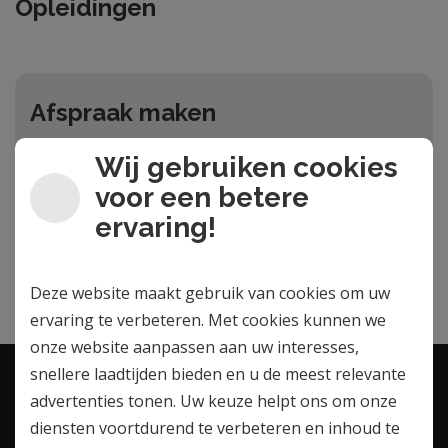
Opleidingen
Afspraak maken
Geinteresseerd? Maak een afspraak via het
Wij gebruiken cookies
afspraakformulier
voor een betere
ervaring!
Maak een afspraak
Deze website maakt gebruik van cookies om uw
ervaring te verbeteren. Met cookies kunnen we
onze website aanpassen aan uw interesses,
snellere laadtijden bieden en u de meest relevante
advertenties tonen. Uw keuze helpt ons om onze
Contactgegevens
diensten voortdurend te verbeteren en inhoud te