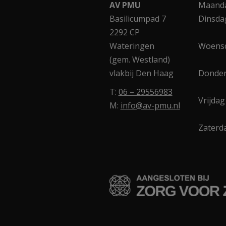
AV PMU
Maand
Basilicumpad 7
Dinsda
2292 CP
Wateringen
Woens
(gem. Westland)
vlakbij Den Haag
Donde
T:
06 – 29556983
Vrijdag
M:
info@av-pmu.nl
Zaterd