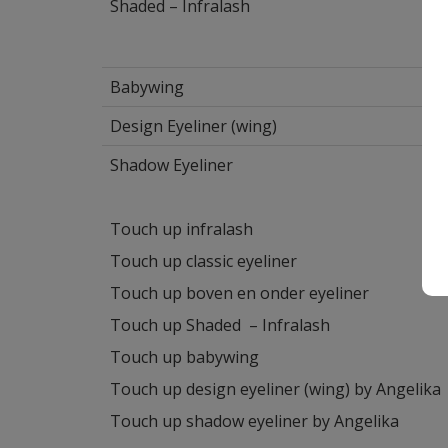
Shaded – Infralash
Babywing
Design Eyeliner (wing)
Shadow Eyeliner
Touch up infralash
Touch up classic eyeliner
Touch up boven en onder eyeliner
Touch up Shaded – Infralash
Touch up babywing
Touch up design eyeliner (wing) by Angelika
Touch up shadow eyeliner by Angelika