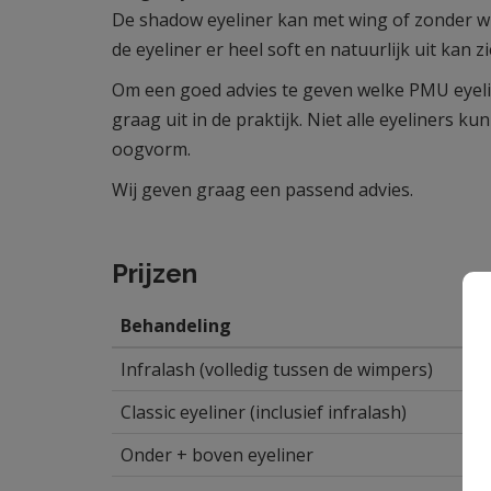
De shadow eyeliner kan met wing of zonder w
de eyeliner er heel soft en natuurlijk uit kan zi
Om een goed advies te geven welke PMU eyelin
graag uit in de praktijk. Niet alle eyeliners k
oogvorm.
Wij geven graag een passend advies.
Prijzen
Behandeling
Infralash (volledig tussen de wimpers)
Classic eyeliner (inclusief infralash)
Onder + boven eyeliner