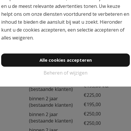
incl. 1 nabehandeling
€495,00
en u de meest relevante advertenties tonen. Uw keuze
helpt ons om onze diensten voortdurend te verbeteren en
inhoud te bieden die aansluit bij wat u zoekt. Hieronder
incl. 1 nabehandeling
€450,00 v.a.
kunt u de cookies accepteren, een selectie accepteren of
incl. 1 nabehandeling
€495,00
alles
weigeren
.
incl. 1 nabehandeling
€495,00
Alle cookies accepteren
binnen 2 jaar
€150,00
Beheren of wijzigen
(bestaande klanten)
€185,00 v.a.
binnen 2 jaar
€195,00 v.a.
(bestaande klanten)
€225,00
binnen 2 jaar
€195,00
(bestaande klanten)
€250,00
binnen 2 jaar
(bestaande klanten)
€250,00
binnen 2 jaar