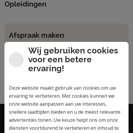
Opleidingen
Afspraak maken
Geinteresseerd? Maak een afspraak via het
Wij gebruiken cookies
afspraakformulier
voor een betere
ervaring!
Maak een afspraak
Deze website maakt gebruik van cookies om uw
ervaring te verbeteren. Met cookies kunnen we
onze website aanpassen aan uw interesses,
snellere laadtijden bieden en u de meest relevante
advertenties tonen. Uw keuze helpt ons om onze
Contactgegevens
diensten voortdurend te verbeteren en inhoud te